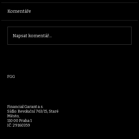
Komentáře
Napsat komentář...
Senior House Sanus: Budoucí domov
pro seniory, který dá stáří nový rozměr a
investorům pevný základ
FGG
Financial Garant a.s.
Sídlo: Revoluční 763/15, Staré
Město,
110 00 Praha 1
IČ: 29160359