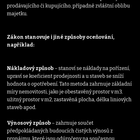
prodávajícího či kupujícího, případně zvláštní oblibu 
majetku.
Zákon stanovuje i jiné způsoby oceňování, 
například:
Nákladový způsob
 – stanoví se náklady na pořízení, 
upraví se koeficient prodejnosti a u staveb se sníží 
hodnota o opotřebení. Tato metoda zahrnuje základní 
míry nemovitosti, jako je obestavěný prostor v m3, 
užitný prostor v m2, zastavěná plocha, délka liniových 
staveb apod.
Výnosový způsob
 – zahrnuje součet 
předpokládaných budoucích čistých výnosů z 
pronájmu, které jsou odúročeny na současnou 