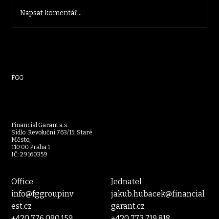
Napsat komentář...
Dluhopisový trh v Česku nabírá na síle:
rostoucí výnosy, silná poptávka a nové
emise
FGG
Financial Garant a.s.
Sídlo: Revoluční 763/15, Staré
Město,
110 00 Praha 1
IČ: 29160359
Office
Jednatel
info@fggroupinv
jakub.hubacek@financial
est.cz
garant.cz
+420 776 090 159
+420 773 719 818