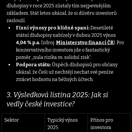
dluhopisy v roce 2025 zůstaly tím nejpevnějším 
základem. Stát letos ukázal, že si důvěru investorů 
zaslouží.
Fixní výnosy pro klidné spaní:
 Desetileté 
státní dluhopisy nabízely v dubnu 2025 výnos 
4,04 % p.a.
 (zdroj: 
Ministerstvo financí ČR
). Pro 
konzervativního investora jde o fantastický 
poměr „nula rizika vs. solidní zisk“.
Podpora státu:
 Úspěch dluhopisů pro občany 
ukázal, že Češi už nechtějí nechat své peníze 
ztrácet hodnotu na běžných účtech.
3. Výsledková listina 2025: Jak si 
vedly české investice?
Sektor
Typický výnos 
Přínos pro 
2025
investora