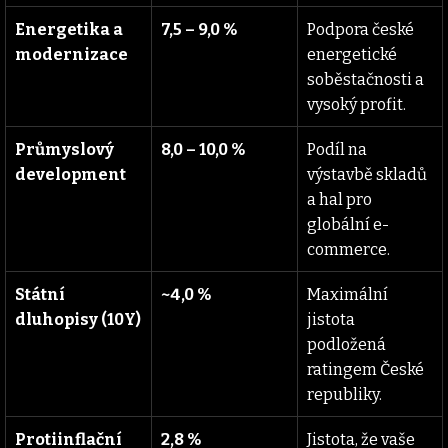
Energetika a 
7,5 – 9,0 %
Podpora české 
modernizace
energetické 
soběstačnosti a 
vysoký profit.
Průmyslový 
8,0 – 10,0 %
Podíl na 
development
výstavbě skladů 
a hal pro 
globální e-
commerce.
Státní 
~4,0 %
Maximální 
dluhopisy (10Y)
jistota 
podložená 
ratingem České 
republiky.
Protiinflační 
2,8 %
Jistota, že vaše 