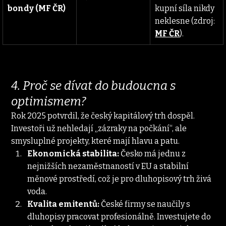
bondy (MF ČR)
kupní síla nikdy 
neklesne (zdroj: 
MF ČR
).
4. Proč se dívat do budoucna s 
optimismem?
Rok 2025 potvrdil, že český kapitálový trh dospěl. 
Investoři už nehledají „zázraky na počkání“, ale 
smysluplné projekty, které mají hlavu a patu.
Ekonomická stabilita:
 Česko má jednu z 
nejnižších nezaměstnaností v EU a stabilní 
měnové prostředí, což je pro dluhopisový trh živá 
voda.
Kvalita emitentů:
 České firmy se naučily s 
dluhopisy pracovat profesionálně. Investujete do 