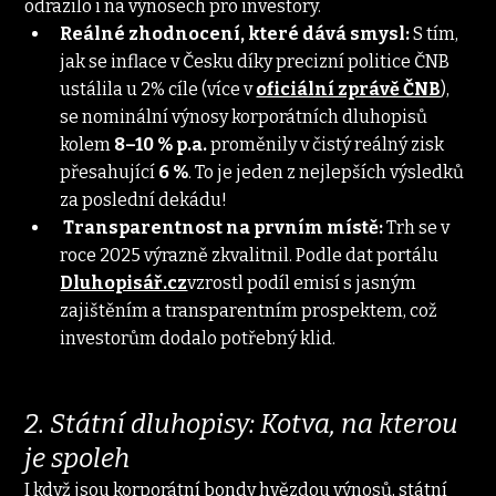
odrazilo i na výnosech pro investory.
Reálné zhodnocení, které dává smysl:
 S tím, 
jak se inflace v Česku díky precizní politice ČNB 
ustálila u 2% cíle (více v 
oficiální zprávě ČNB
), 
se nominální výnosy korporátních dluhopisů 
kolem 
8–10 % p.a.
 proměnily v čistý reálný zisk 
přesahující 
6 %
. To je jeden z nejlepších výsledků 
za poslední dekádu!
 Transparentnost na prvním místě:
 Trh se v 
roce 2025 výrazně zkvalitnil. Podle dat portálu 
Dluhopisář.cz
vzrostl podíl emisí s jasným 
zajištěním a transparentním prospektem, což 
investorům dodalo potřebný klid.
2. Státní dluhopisy: Kotva, na kterou 
je spoleh
I když jsou korporátní bondy hvězdou výnosů, státní 