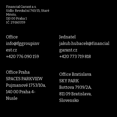
Financial Garant a.s.
Sídlo: Revoluční 763/15, Staré
Město,
110 00 Praha 1
IČ: 29160359
Office
Jednatel
info@fggroupinv
jakub.hubacek@financial
est.cz
garant.cz
+420 776 090 159
+420 773 719 818
Office Praha
Office Bratislava
SPACES PARKVIEW
SKY PARK
Pujmanové 1753/10a,
Bottova 7939/2A,
140 00 Praha 4-
811 09 Bratislava,
Nusle
Slovensko